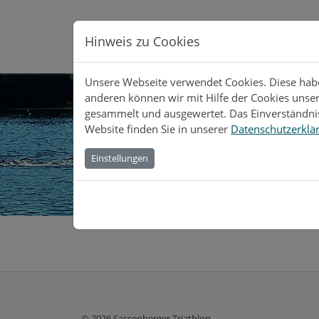
Direkt zur Hauptnavigation springen
Direkt zum Inhalt springen
Hinweis zu Cookies
Wettkampf
Service
P
Unsere Webseite verwendet Cookies. Diese haben
anderen können wir mit Hilfe der Cookies unse
gesammelt und ausgewertet. Das Einverständnis
Website finden Sie in unserer
Datenschutzerklä
Einstellungen
Home
Archiv
© 2026 Sassenberger Triathlon